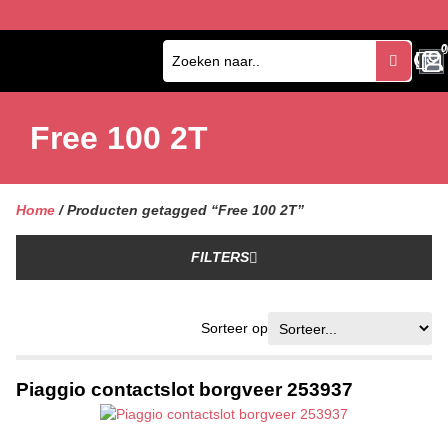
0
0
Free 100 2T
Home
/ Producten getagged “Free 100 2T”
FILTERS
Sorteer op
Piaggio contactslot borgveer 253937