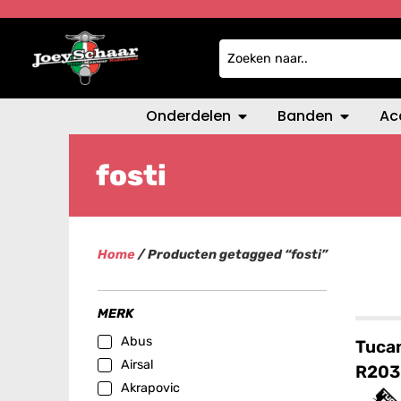
Onderdelen
Banden
Ac
fosti
Home
/ Producten getagged “fosti”
MERK
Abus
Tuca
Airsal
R203
Akrapovic