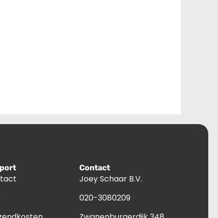
port
Contact
tact
Joey Schaar B.V.
Q
020-3080209
zendkosten
Zwanenburgerdijk 348