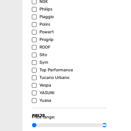
NGK
Philips
Piaggio
Polini
Power1
Progrip
ROOF
Sito
Sym
Top Performance
Tucano Urbano
Vespa
YASUNI
Yuasa
PRIJS
Price range: