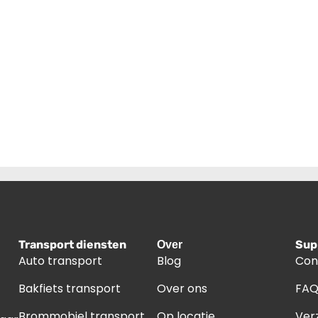
Transport diensten
Sup
Over
Auto transport
Blog
Con
Bakfiets transport
Over ons
FA
Brommobiel transport
Op locatie
Ver