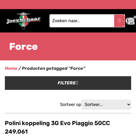
0
Force
Home
/ Producten getagged “Force”
FILTERS
Sorteer op
Polini koppeling 3G Evo Piaggio 50CC
249.061