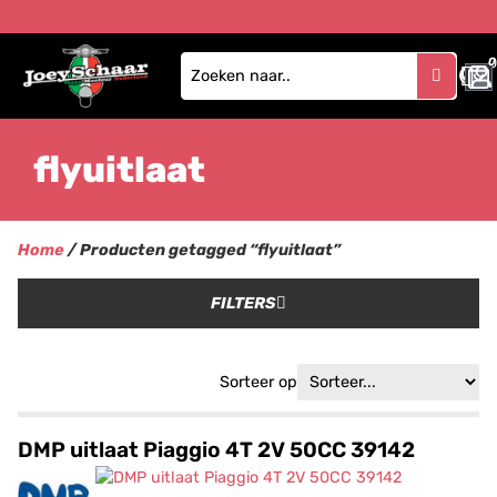
0
flyuitlaat
Home
/ Producten getagged “flyuitlaat”
FILTERS
Sorteer op
DMP uitlaat Piaggio 4T 2V 50CC 39142