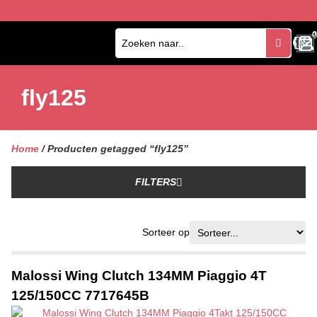
0
0
fly125
Home
/ Producten getagged “fly125”
FILTERS
Sorteer op
Malossi Wing Clutch 134MM Piaggio 4T
125/150CC 7717645B