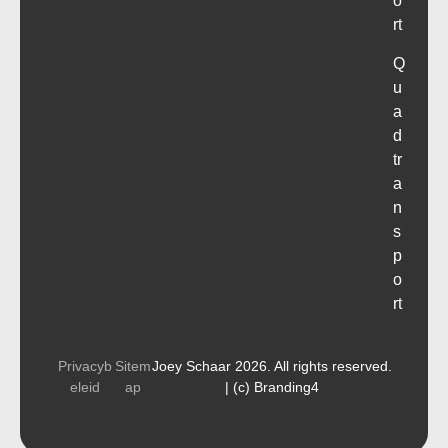
o
rt
Q
u
a
d
tr
a
n
s
p
o
rt
Privacyb
Sitem
Joey Schaar 2026. All rights reserved.
eleid
ap
| (c) Branding4