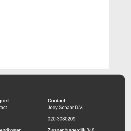
port
Contact
act
Joey Schaar B.V.
Q
020-3080209
zendkosten
Zwanenburgerdijk 348