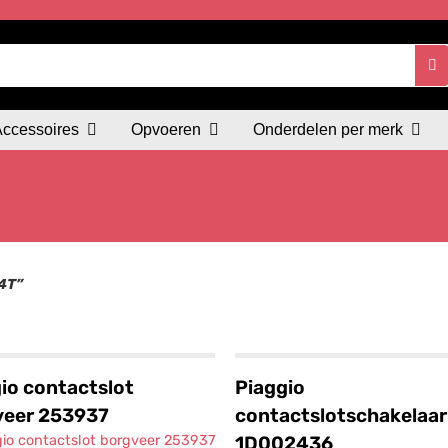
Accessoires
Opvoeren
Onderdelen per merk
4T”
io contactslot
Piaggio
veer 253937
contactslotschakelaar
1D002436