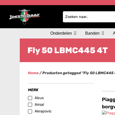
Onderdelen
Banden
Fly 50 LBMC445 4T
Home
/ Producten getagged “Fly 50 LBMC445 
MERK
Abus
Piagg
Airsal
borg
Akrapovic