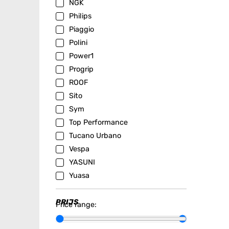
NGK
Philips
Piaggio
Polini
Power1
Progrip
ROOF
Sito
Sym
Top Performance
Tucano Urbano
Vespa
YASUNI
Yuasa
PRIJS
Price range: