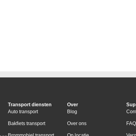
Transport diensten
Over
Sup
Auto transport
Blog
Cont
Bakfiets transport
Over ons
FA
Brommobiel transport
Op locatie
Ver