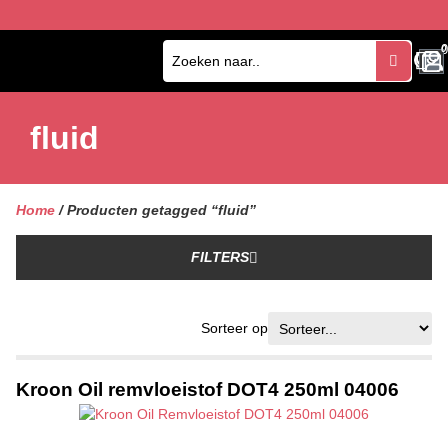
0
0
fluid
Home
/ Producten getagged “fluid”
FILTERS
Sorteer op
Kroon Oil remvloeistof DOT4 250ml 04006