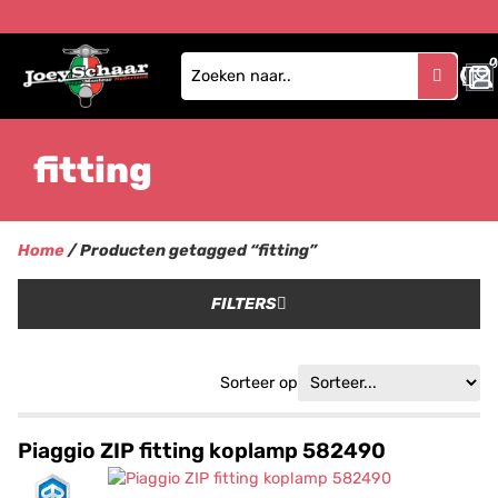
0
fitting
Home
/ Producten getagged “fitting”
FILTERS
Sorteer op
Piaggio ZIP fitting koplamp 582490