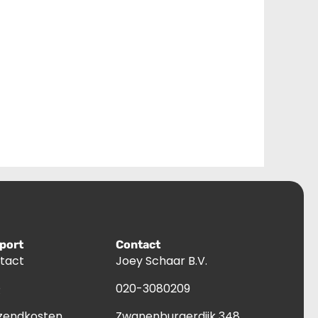
port
Contact
tact
Joey Schaar B.V.
Q
020-3080209
zendkosten
Zwanenburgerdijk 348