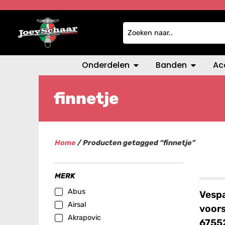
Onderdelen
Banden
Ac
finnetje
Home
/ Producten getagged “finnetje”
MERK
Abus
Vespa
Airsal
voors
Akrapovic
6755