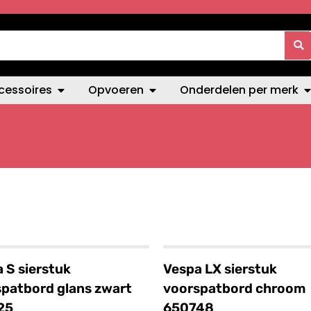
cessoires
Opvoeren
Onderdelen per merk
 S sierstuk
Vespa LX sierstuk
patbord glans zwart
voorspatbord chroom
25
650748