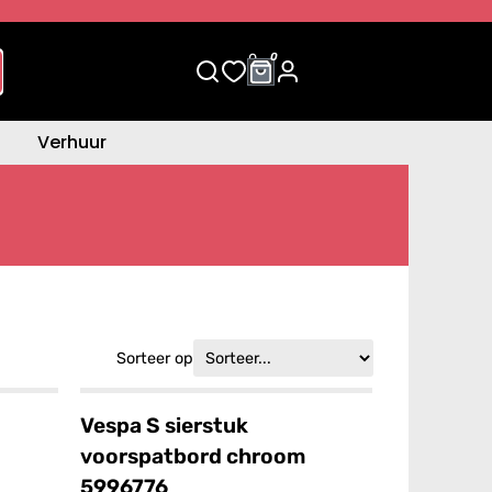
0
0
Verhuur
Sorteer op
Vespa S sierstuk
voorspatbord chroom
5996776