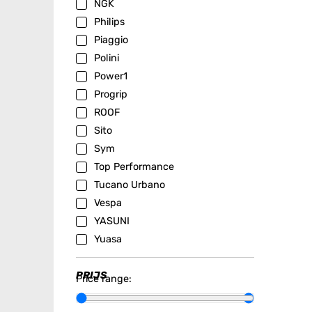
NGK
Philips
Piaggio
Polini
Power1
Progrip
ROOF
Sito
Sym
Top Performance
Tucano Urbano
Vespa
YASUNI
Yuasa
PRIJS
Price range: