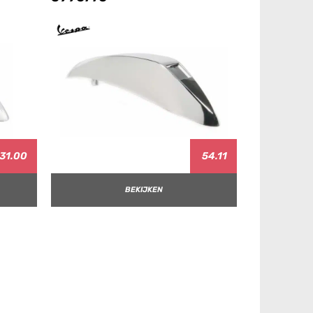
31.00
54.11
BEKIJKEN