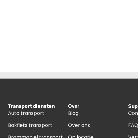
Transport diensten
Sup
Over
Auto transport
Blog
Con
Bakfiets transport
Over ons
FA
Brommobiel transport
Op locatie
Ver