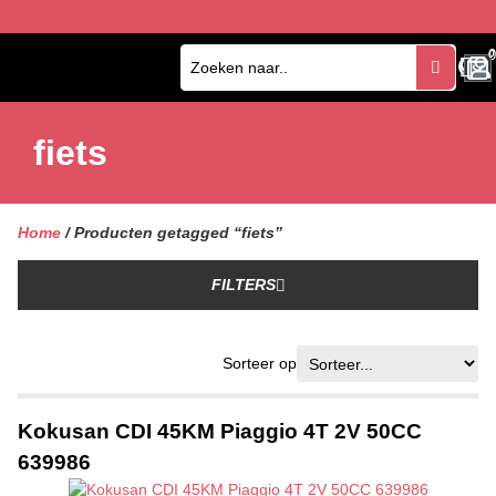
0
0
fiets
Home
/ Producten getagged “fiets”
FILTERS
Sorteer op
Kokusan CDI 45KM Piaggio 4T 2V 50CC
639986