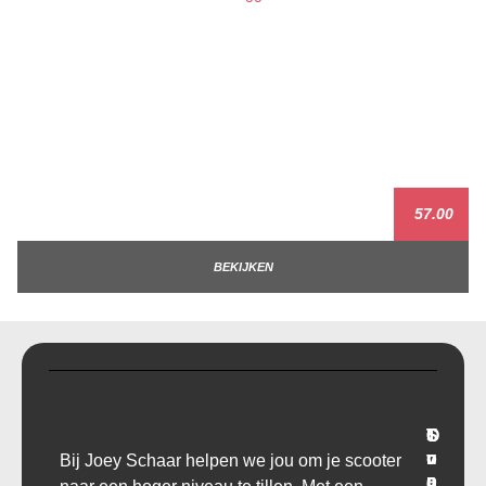
57.00
BEKIJKEN
T
O
S
C
r
v
u
o
Bij Joey Schaar helpen we jou om je scooter
a
e
p
n