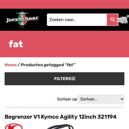
0
0
fat
Home
/ Producten getagged “fat”
FILTERS
Sorteer op
Begrenzer V1 Kymco Agility 12inch 321194