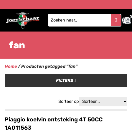
0
fan
Home
/ Producten getagged “fan”
FILTERS
Sorteer op
Piaggio koelvin ontsteking 4T 50CC
1A011563