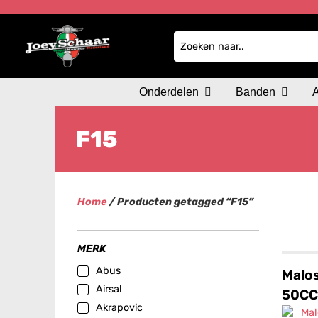
Onderdelen
Banden
F15
Home
/ Producten getagged “F15”
MERK
Abus
Malos
Airsal
50CC
Akrapovic