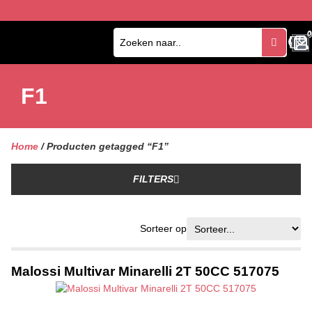
0
0
F1
Home
/ Producten getagged “F1”
FILTERS
Sorteer op
Malossi Multivar Minarelli 2T 50CC 517075