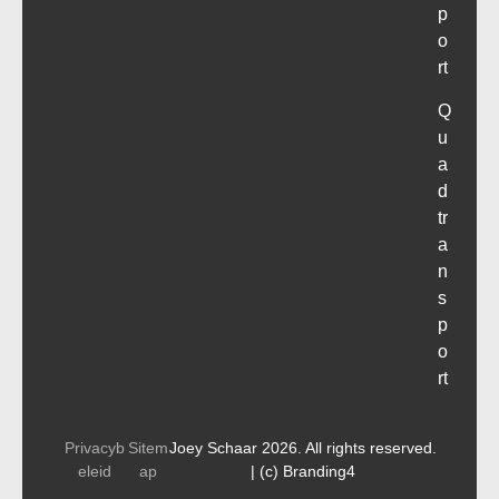
p
o
rt
Q
u
a
d
tr
a
n
s
p
o
rt
Privacyb
Sitem
Joey Schaar 2026. All rights reserved.
eleid
ap
| (c) Branding4