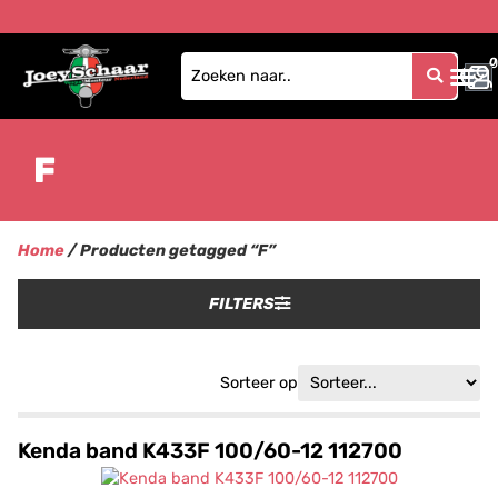
0
0
F
Home
/ Producten getagged “F”
FILTERS
Sorteer op
Kenda band K433F 100/60-12 112700