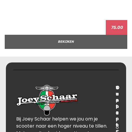
75.00
BEKIJKEN
T
S
C
O
r
u
o
v
a
p
n
e
n
p
t
r
s
B
o
a
Bij Joey Schaar helpen we jou om je
p
r
c
l
o
t
t
scooter naar een hoger niveau te tillen.
o
r
C
J