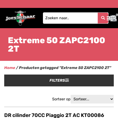
0
0
Extreme 50 ZAPC2100
2T
Home
/ Producten getagged “Extreme 50 ZAPC2100 2T”
FILTERS
Sorteer op
DR cilinder 70CC Piaggio 2T AC KT00086