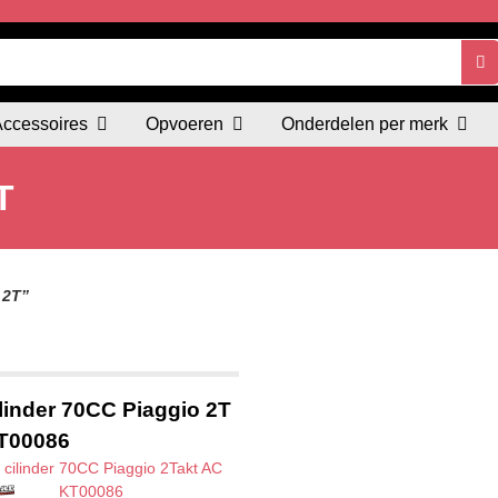
Accessoires
Opvoeren
Onderdelen per merk
T
 2T”
linder 70CC Piaggio 2T
T00086