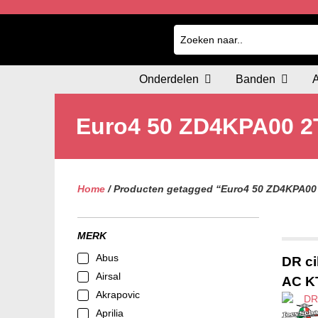
Onderdelen
Banden
Euro4 50 ZD4KPA00 2
Home
/ Producten getagged “Euro4 50 ZD4KPA00
MERK
Abus
DR ci
Airsal
AC K
Akrapovic
Aprilia