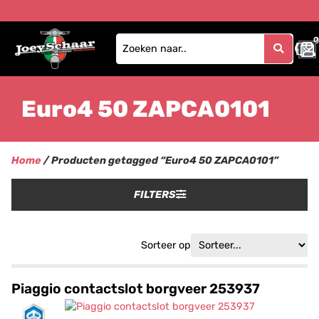
0
Euro4 50 ZAPCA0101
Home
/ Producten getagged “Euro4 50 ZAPCA0101”
FILTERS
Sorteer op
Piaggio contactslot borgveer 253937