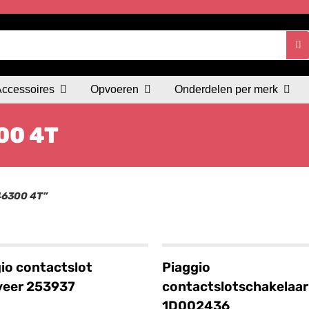
Accessoires
Opvoeren
Onderdelen per merk
00 4T
46300 4T”
io contactslot
Piaggio
veer 253937
contactslotschakelaar
1D002436