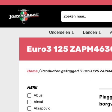
Onderdelen
Banden
Euro3 125 ZAPM463
Home
/ Producten getagged “Euro3 125 ZAPM
MERK
Abus
Piagg
Airsal
borg
Akrapovic