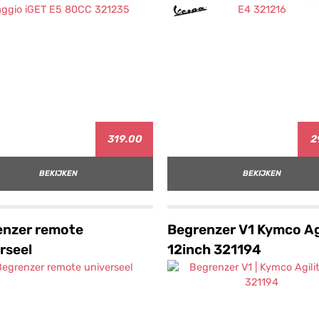
319.00
2
BEKIJKEN
BEKIJKEN
enzer remote
Begrenzer V1 Kymco Ag
rseel
12inch 321194