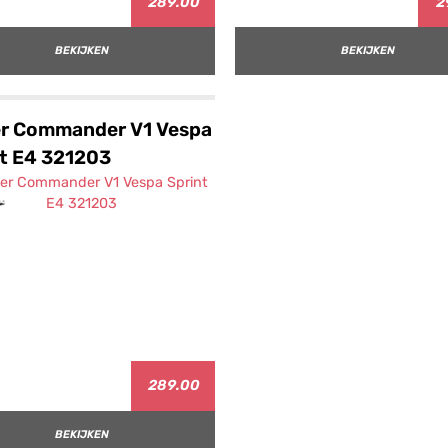
289.00
2
BEKIJKEN
BEKIJKEN
r Commander V1 Vespa
t E4 321203
289.00
BEKIJKEN