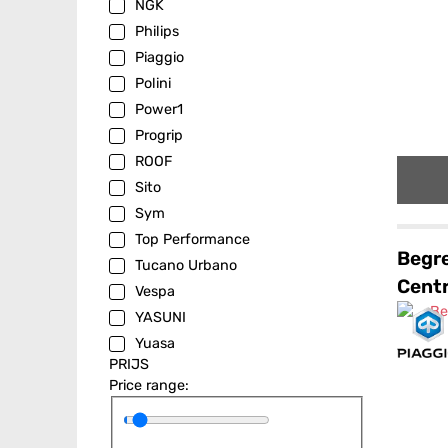
NGK
Philips
Piaggio
Polini
Power1
Progrip
ROOF
Sito
Sym
Top Performance
Begre
Tucano Urbano
Cent
Vespa
YASUNI
Yuasa
PRIJS
Price range: