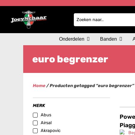
Onderdelen
Banden
euro begrenzer
Home
/ Producten getagged “euro begrenzer”
MERK
Abus
Powe
Airsal
Piag
Akrapovic