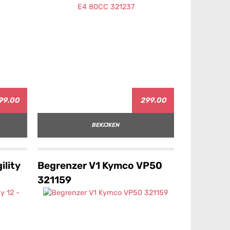
99.00
299.00
BEKIJKEN
ility
Begrenzer V1 Kymco VP50
321159