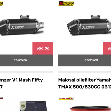
650.00
6
BEKIJKEN
BEKIJKEN
nzer V1 Mash Fifty
Malossi oliefilter Yama
17
TMAX 500/530CC 031