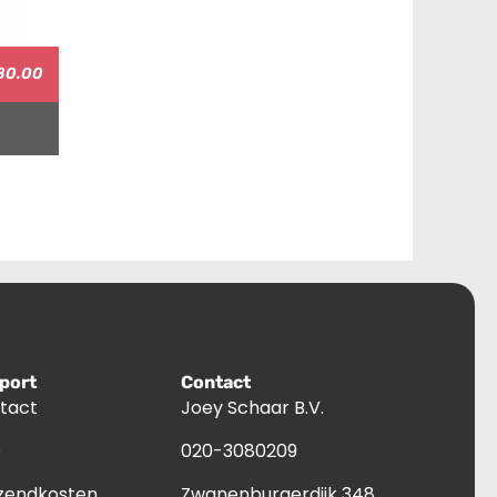
80.00
port
Contact
tact
Joey Schaar B.V.
Q
020-3080209
zendkosten
Zwanenburgerdijk 348