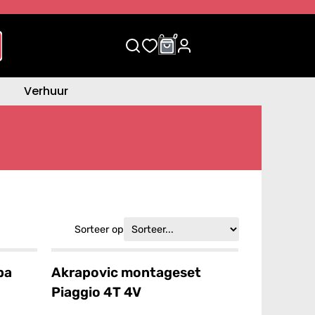
0
0
Verhuur
Sorteer op
pa
Akrapovic montageset
Piaggio 4T 4V