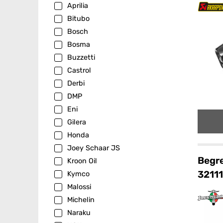
Aprilia
Bitubo
Bosch
Bosma
Buzzetti
Castrol
Derbi
DMP
Eni
Gilera
Honda
Joey Schaar JS
Begre
Kroon Oil
3211
Kymco
Malossi
Michelin
Naraku