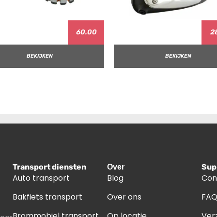
60.00
2
BEKIJKEN
BEKIJKEN
Transport diensten
Sup
Over
Auto transport
Blog
Con
Bakfiets transport
Over ons
FA
Brommobiel transport
Op locatie
Ver