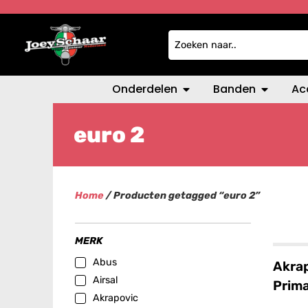
Onderdelen
Banden
Ac
euro 2
Home
/ Producten getagged “euro 2”
MERK
Abus
Akra
Airsal
Prim
Akrapovic