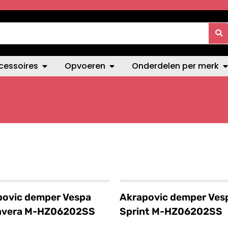
cessoires
Opvoeren
Onderdelen per merk
povic demper Vespa
Akrapovic demper Ves
avera M-HZ06202SS
Sprint M-HZ06202SS