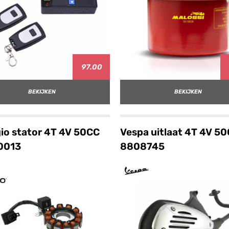
97.00
BEKIJKEN
BEKIJKEN
io stator 4T 4V 50CC
Vespa uitlaat 4T 4V 5
0013
8808745