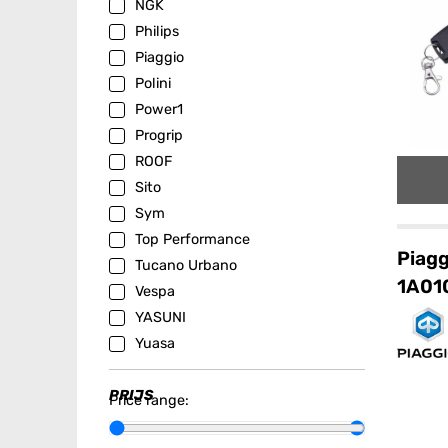
NGK
Philips
Piaggio
Polini
Power1
Progrip
ROOF
Sito
Sym
Top Performance
Piagg
Tucano Urbano
1A01
Vespa
YASUNI
Yuasa
PRIJS
Price range: