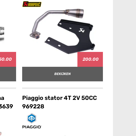
50.00
200.00
BEKIJKEN
ha
Piaggio stator 4T 2V 50CC
3639
969228