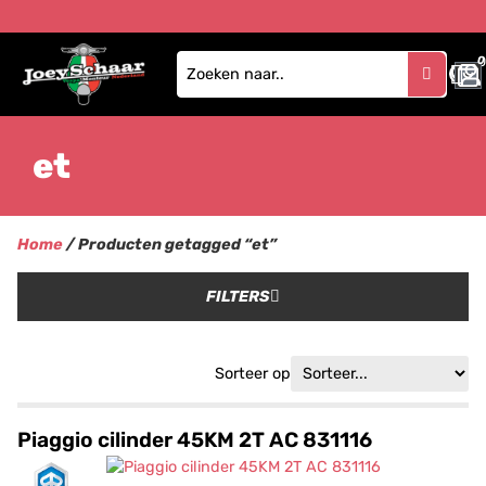
0
et
Home
/ Producten getagged “et”
FILTERS
Sorteer op
Piaggio cilinder 45KM 2T AC 831116