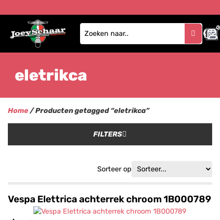
0
eletrikca
Home
/ Producten getagged “eletrikca”
FILTERS
Sorteer op
Vespa Elettrica achterrek chroom 1B000789