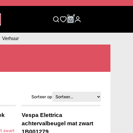
0
0
Verhuur
Sorteer op
ek
Vespa Elettrica
achtervalbeugel mat zwart
1B001279