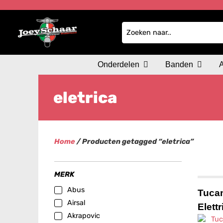
Onderdelen
Banden
eletrica
Home
/ Producten getagged “eletrica”
MERK
Abus
Tuca
Airsal
Elett
Akrapovic