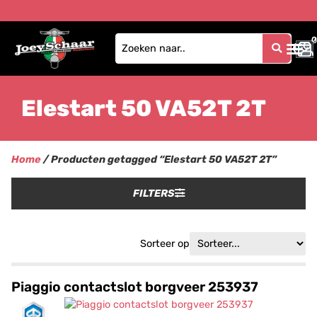
0
0
Elestart 50 VA52T 2T
Home
/ Producten getagged “Elestart 50 VA52T 2T”
FILTERS
Sorteer op
Piaggio contactslot borgveer 253937