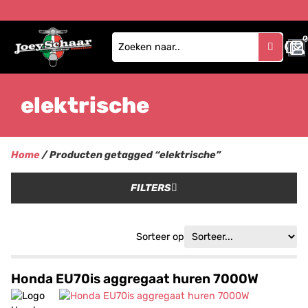
0
elektrische
Home
/ Producten getagged “elektrische”
FILTERS
Sorteer op
Honda EU70is aggregaat huren 7000W