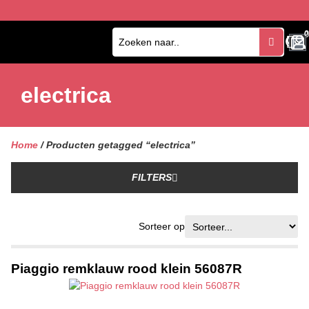
0
0
electrica
Home
/ Producten getagged “electrica”
FILTERS
Sorteer op
Piaggio remklauw rood klein 56087R