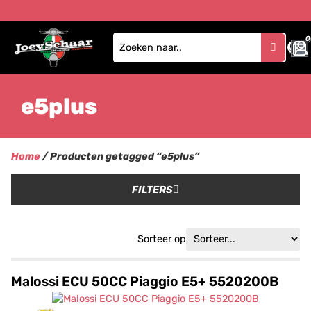
0
e5plus
Home
/ Producten getagged “e5plus”
FILTERS
Sorteer op
Malossi ECU 50CC Piaggio E5+ 5520200B