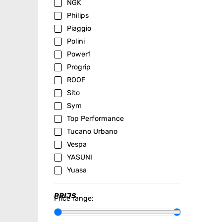
NGK
Philips
Piaggio
Polini
Power1
Progrip
ROOF
Sito
Sym
Top Performance
Tucano Urbano
Vespa
YASUNI
Yuasa
PRIJS
Price range: