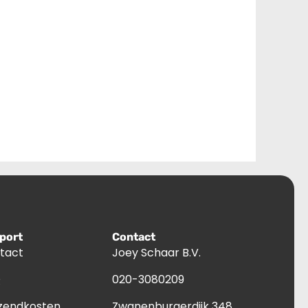
port
Contact
tact
Joey Schaar B.V.
Q
020-3080209
zendkosten
Zwanenburgerdijk 348