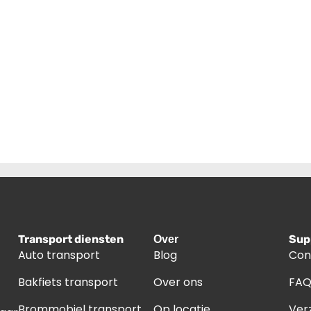
Transport diensten
Sup
Over
Auto transport
Blog
Con
Bakfiets transport
Over ons
FA
Brommobiel transport
Op locatie
Ver