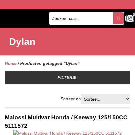
0
0
Dylan
Home
/ Producten getagged “Dylan”
FILTERS
Sorteer op
Malossi Multivar Honda / Keeway 125/150CC
5111572