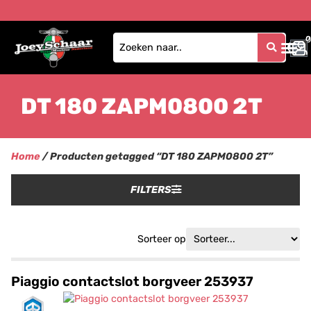
0
0
DT 180 ZAPM0800 2T
Home
/ Producten getagged “DT 180 ZAPM0800 2T”
FILTERS
Sorteer op
Piaggio contactslot borgveer 253937