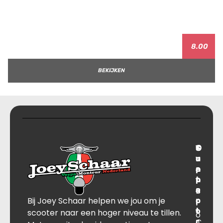
8.00
BEKIJKEN
T
S
C
O
r
u
o
v
a
p
n
e
n
p
t
r
s
B
o
a
Bij Joey Schaar helpen we jou om je
p
r
c
l
o
t
t
scooter naar een hoger niveau te tillen.
o
r
C
J