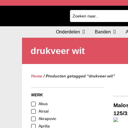
Onderdelen
Banden
drukveer wit
Home
/ Producten getagged “drukveer wit”
MERK
Abus
Malos
Airsal
125/
Akrapovic
Aprilia