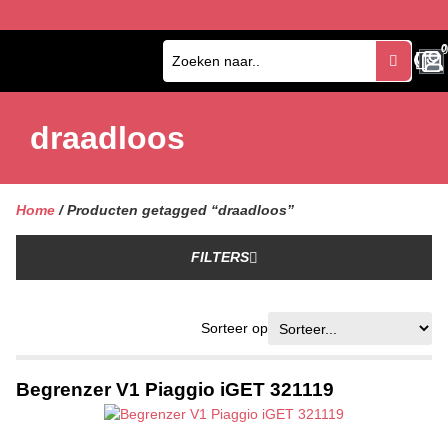
0
0
draadloos
Home
/ Producten getagged “draadloos”
FILTERS
Sorteer op
Begrenzer V1 Piaggio iGET 321119