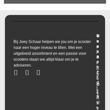
T
O
S
C
r
v
u
o
Bij Joey Schaar helpen we jou om je scooter
a
e
p
n
naar een hoger niveau te tillen. Met een
n
r
p
t
uitgebreid assortiment en een passie voor
s
o
a
B
scooters staan we altijd klaar om je te
p
r
c
l
adviseren.
o
t
t
o
r
C
J
g
t
o
o
d
O
n
e
i
v
t
y
e
e
a
S
n
r
ct
c
s
o
h
t