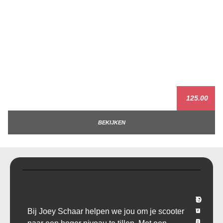
125.00
BEKIJKEN
T
O
S
C
r
v
u
o
Bij Joey Schaar helpen we jou om je scooter
a
e
p
n