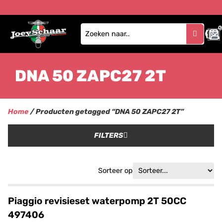
0
DNA 50 ZAPC27 2T
Home
/ Producten getagged “DNA 50 ZAPC27 2T”
FILTERS
Sorteer op
Piaggio revisieset waterpomp 2T 50CC
497406