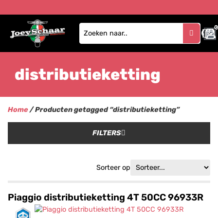
0
distributieketting
Home
/ Producten getagged “distributieketting”
FILTERS
Sorteer op
Piaggio distributieketting 4T 50CC 96933R