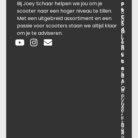
Bij Joey Schaar helpen we jou om je
p
r
c
l
o
t
t
scooter naar een hoger niveau te tillen.
o
r
C
J
Met een uitgebreid assortiment en een
g
t
o
o
passie voor scooters staan we altijd klaar
d
O
n
e
om je te adviseren.
i
v
t
y
e
e
a
S
n
r
c
c
s
o
t
h
t
e
n
a
F
n
s
a
A
A
r
O
Q
u
B
p
t
.
V
l
o
V
e
o
t
.
r
c
r
z
a
0
a
e
ti
2
n
n