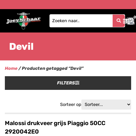
0
0
Devil
Home
/ Producten getagged “Devil”
FILTERS
Sorteer op
Malossi drukveer grijs Piaggio 50CC
2920042E0