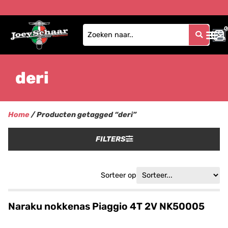
0
0
deri
Home
/ Producten getagged “deri”
FILTERS
Sorteer op
Naraku nokkenas Piaggio 4T 2V NK50005