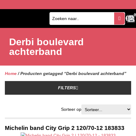
0
0
Derbi boulevard
achterband
Home
/ Producten getagged “Derbi boulevard achterband”
FILTERS
Sorteer op
Michelin band City Grip 2 120/70-12 183833