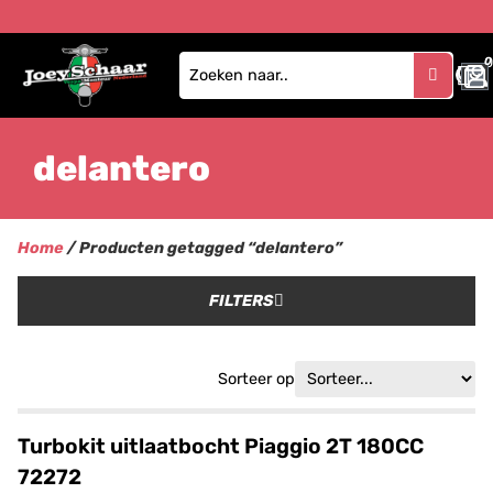
0
delantero
Home
/ Producten getagged “delantero”
FILTERS
Sorteer op
Turbokit uitlaatbocht Piaggio 2T 180CC
72272