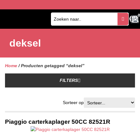
0
0
deksel
Home
/ Producten getagged “deksel”
FILTERS
Sorteer op
Piaggio carterkaplager 50CC 82521R