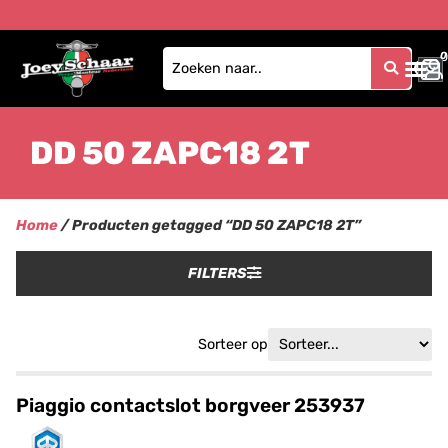
0
0
DD 50 ZAPC18 2T
Home
/ Producten getagged “DD 50 ZAPC18 2T”
FILTERS
Sorteer op
Piaggio contactslot borgveer 253937