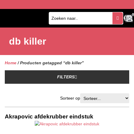
0
0
db killer
Home
/ Producten getagged “db killer”
FILTERS
Sorteer op
Akrapovic afdekrubber eindstuk