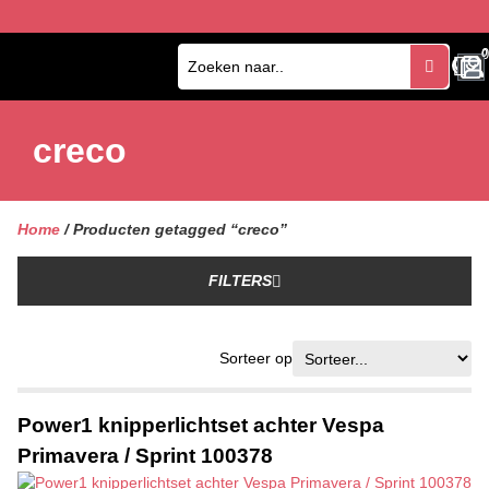
0
0
creco
Home
/ Producten getagged “creco”
FILTERS
Sorteer op
Power1 knipperlichtset achter Vespa
Primavera / Sprint 100378