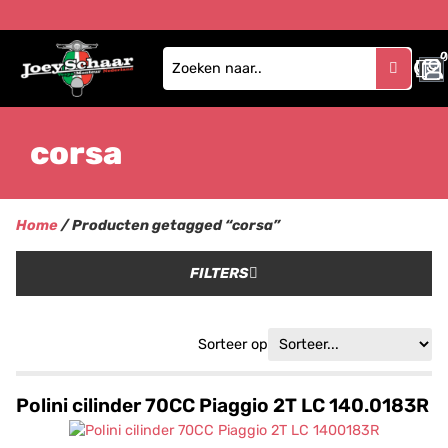
0
corsa
Home
/ Producten getagged “corsa”
FILTERS
Sorteer op
Polini cilinder 70CC Piaggio 2T LC 140.0183R