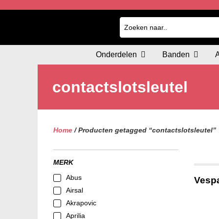
Onderdelen
Banden
contactslotsleutel
Home
/ Producten getagged “contactslotsleutel”
MERK
Abus
Vespa
Airsal
Akrapovic
Aprilia