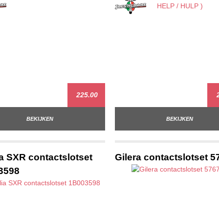
225.00
2
BEKIJKEN
BEKIJKEN
ia SXR contactslotset
Gilera contactslotset 
3598