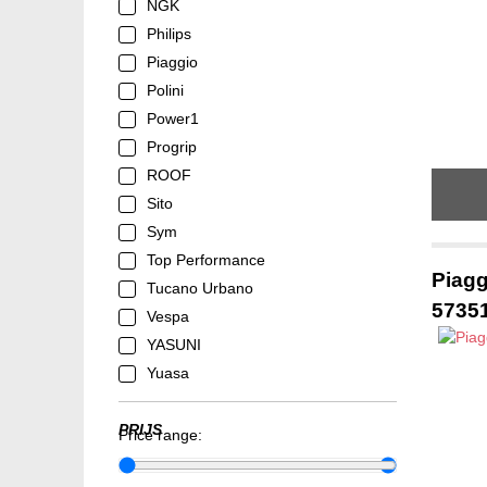
NGK
Philips
Piaggio
Polini
Power1
Progrip
ROOF
Sito
Sym
Top Performance
Piagg
Tucano Urbano
5735
Vespa
YASUNI
Yuasa
PRIJS
Price range: