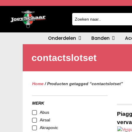
Onderdelen
Banden
Ac
contactslotset
Home
/ Producten getagged “contactslotset”
MERK
Abus
Piagg
Airsal
verva
Akrapovic