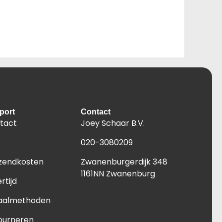
port
Contact
tact
Joey Schaar B.V.
Q
020-3080209
zendkosten
Zwanenburgerdijk 348
1161NN Zwanenburg
rtijd
aalmethoden
ourneren