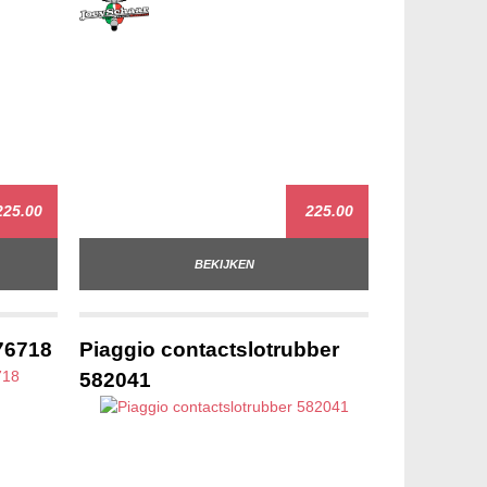
25.00
225.00
BEKIJKEN
576718
Piaggio contactslotrubber
582041