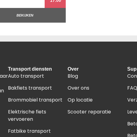
17.00
BEKIJKEN
Transport diensten
Over
Sup
naar
Auto transport
Blog
Con
Bakfiets transport
Over ons
FA
an
Brommobiel transport
Op locatie
Ver
Elektrische fiets
Scooter reparatie
Leve
vervoeren
Bet
Fatbike transport
Ret