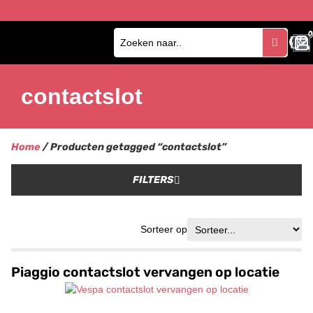
0
0
contactslot
Home
/ Producten getagged “contactslot”
FILTERS
Sorteer op
Piaggio contactslot vervangen op locatie