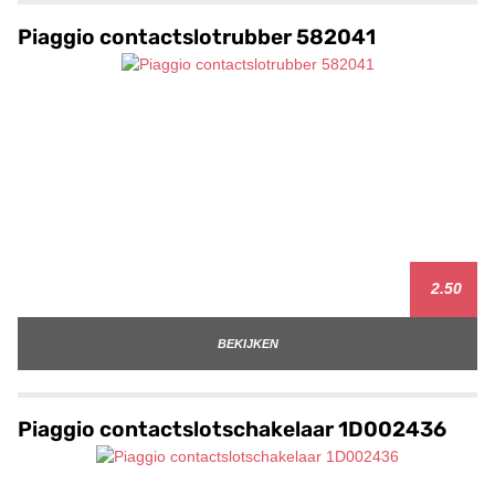
Piaggio contactslotrubber 582041
2.50
BEKIJKEN
Piaggio contactslotschakelaar 1D002436