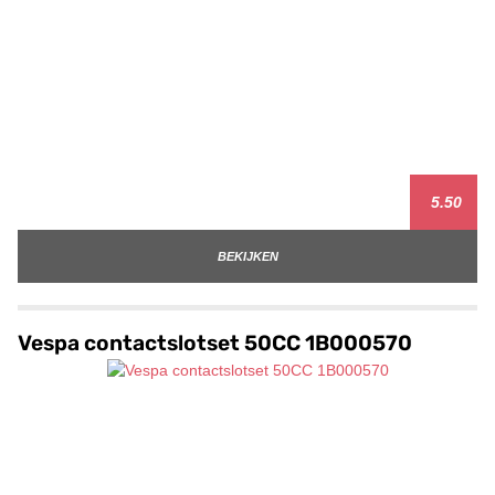
5.50
BEKIJKEN
Vespa contactslotset 50CC 1B000570