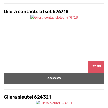
Gilera contactslotset 576718
17.00
BEKIJKEN
Gilera sleutel 624321