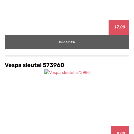
17.00
BEKIJKEN
Vespa sleutel 573960
8.00