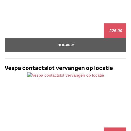
225.00
BEKIJKEN
Vespa contactslot vervangen op locatie