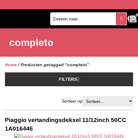
0
0
completo
Home
/ Producten getagged “completo”
FILTERS
Sorteer op
Piaggio vertandingsdeksel 11/12inch 50CC
1A016446