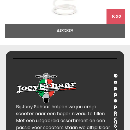
9.00
BEKIJKEN
T
S
C
O
r
u
o
v
a
p
n
e
n
p
t
r
s
B
o
a
Bij Joey Schaar helpen we jou om je
p
r
c
l
o
t
t
scooter naar een hoger niveau te tillen.
o
r
C
J
Met een uitgebreid assortiment en een
g
t
o
o
passie voor scooters staan we altijd klaar